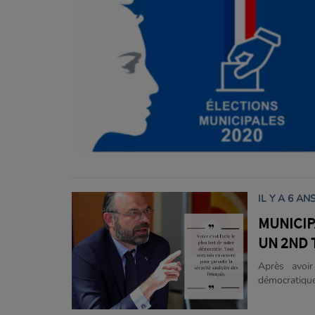
IL Y A 6 AN
MUNICIP
UN 2ND T
Après avoi
démocratique
au président
rendre aux u