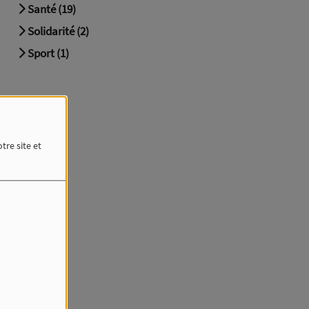
Santé (19)
Solidarité (2)
Sport (1)
tre site et