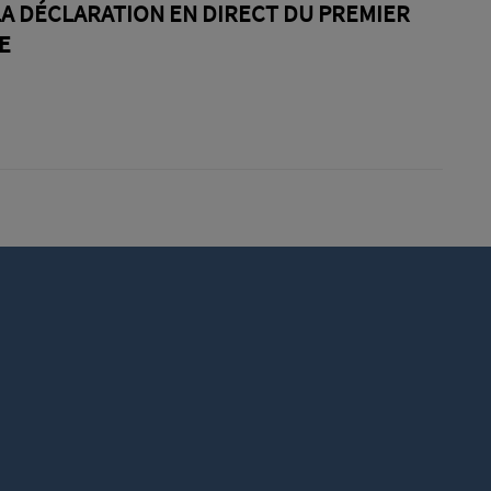
appelle à l'action.......
LA DÉCLARATION EN DIRECT DU PREMIER
E