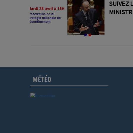
créneau et en 
SUIVEZ 
MINISTR
MÉTÉO