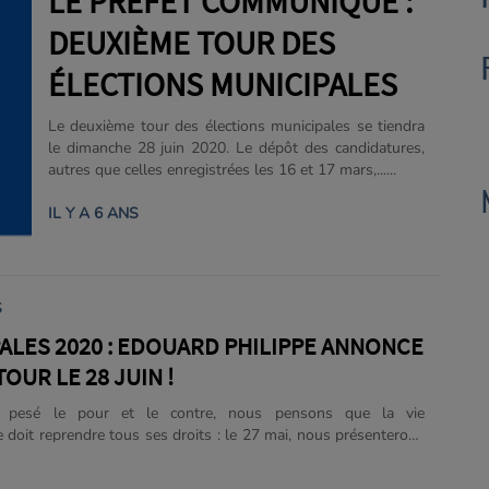
LE PRÉFET COMMUNIQUE :
DEUXIÈME TOUR DES
ÉLECTIONS MUNICIPALES
Le deuxième tour des élections municipales se tiendra
le dimanche 28 juin 2020. Le dépôt des candidatures,
autres que celles enregistrées les 16 et 17 mars,......
IL Y A 6 ANS
S
ALES 2020 : EDOUARD PHILIPPE ANNONCE
OUR LE 28 JUIN !
r pesé le pour et le contre, nous pensons que la vie
 doit reprendre tous ses droits : le 27 mai, nous présenterons
 de la République un décret qui appellera les électeurs à se
rnes pour le second tour des municipales le 28 juin prochain,