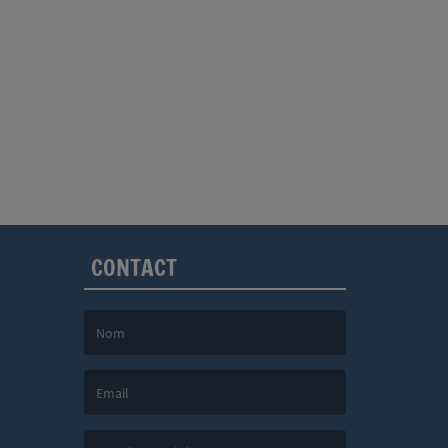
CONTACT
(Le nom est obligatoire. )
(L’email est obligatoire. )