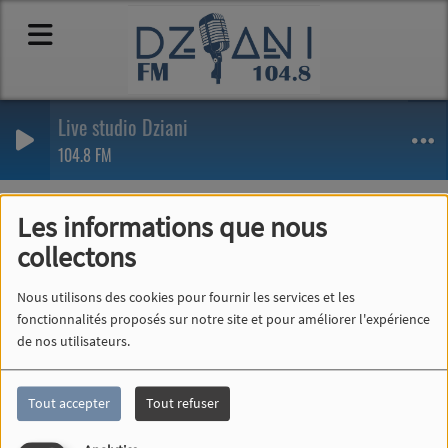
Live studio Dziani
104.8 FM
Equipes
Animateur.rice
Djardi Matinale - Animateur.rice
Les informations que nous
Djardi Matinale -
collectons
Animateur.rice
Nous utilisons des cookies pour fournir les services et les
fonctionnalités proposés sur notre site et pour améliorer l'expérience
de nos utilisateurs.
Tout accepter
Tout refuser