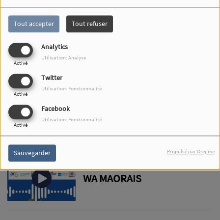
Tout accepter
Tout refuser
HADITH
Analytics
Utilisation: Analyse
Activé
Twitter
Utilisation: Fonctionnalité
Activé
TARAWIH
Facebook
Utilisation: Fonctionnalité
Activé
Propulsé par Orejime
Sauvegarder
DZIANI SANTÉ, OUNONO
WA MAORAIS